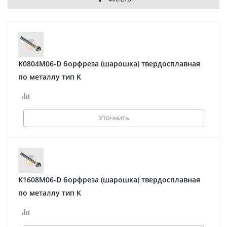
K0804M06-D борфреза (шарошка) твердосплавная
по металлу тип K
Уточнить
K1608M06-D борфреза (шарошка) твердосплавная
по металлу тип K