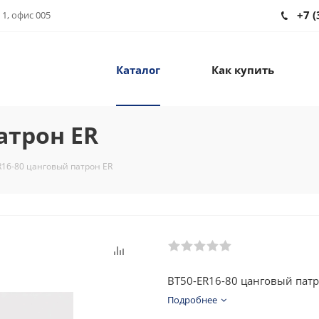
+7 (
 1, офис 005
Каталог
Как купить
атрон ER
R16-80 цанговый патрон ER
BT50-ER16-80 цанговый патр
Подробнее