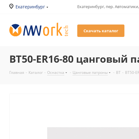
Екатеринбург
Екатеринбург, пер. Автоматики,
Скачать каталог
BT50-ER16-80 цанговый п
Главная
-
Каталог
-
Оснастка
-
Цанговые патроны
-
BT
-
BT50-E