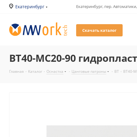
Екатеринбург
Екатеринбург, пер. Автоматики,
Скачать каталог
BT40-MC20-90 гидроплас
Главная
-
Каталог
-
Оснастка
-
Цанговые патроны
-
BT
-
BT40-M