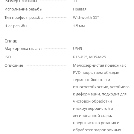
Размер пластины
11
Исполнение резьбы
Правая
Тип профиля резьбы
Withworth 55°
Шаг резьбы
1.5 мм
Сплав
Маркировка сплава
U545
ISO
P15-P25, M05-M25
Описание
Мелкозернистая подложка с
PVD покрытием обладает
термостойкостью и
износостойкостью, устойчива
к деформации, подходит для
чистовой обработки
низкоуглеродистой и
легированной стали,
прерывистого резания и
обработки жаропрочных