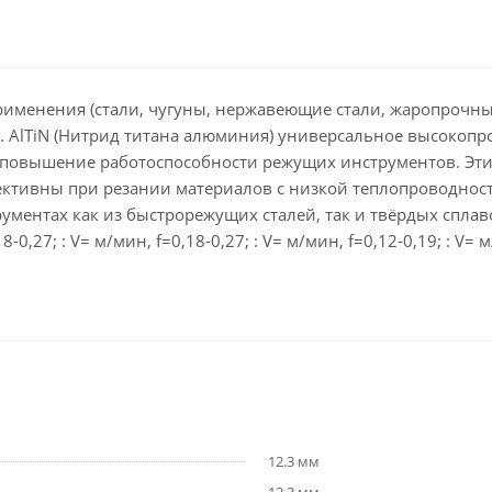
именения (стали, чугуны, нержавеющие стали, жаропрочные
мм. AlTiN (Нитрид титана алюминия) универсальное высокоп
е повышение работоспособности режущих инструментов. Эт
ктивны при резании материалов с низкой теплопроводност
ментах как из быстрорежущих сталей, так и твёрдых сплав
-0,27; : V= м/мин, f=0,18-0,27; : V= м/мин, f=0,12-0,19; : V= м
12.3 мм