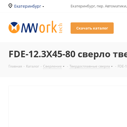
Екатеринбург
Екатеринбург, пер. Автоматики,
Скачать каталог
FDE-12.3X45-80 сверло т
Главная
-
Каталог
-
Сверление
-
Твердосплавные сверла
-
FDE-1