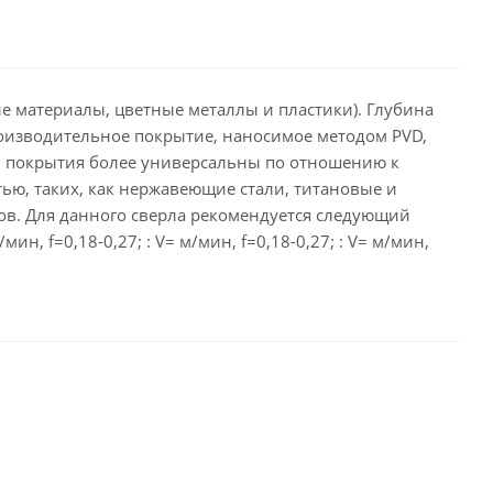
 материалы, цветные металлы и пластики). Глубина
роизводительное покрытие, наносимое методом PVD,
и покрытия более универсальны по отношению к
ью, таких, как нержавеющие стали, титановые и
ов. Для данного сверла рекомендуется следующий
/мин, f=0,18-0,27; : V= м/мин, f=0,18-0,27; : V= м/мин,