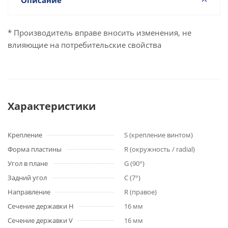
Описание
* Производитель вправе вносить изменения, не
влияющие на потребительские свойства
Характеристики
Крепление
S (крепление винтом)
Форма пластины
R (окружность / radial)
Угол в плане
G (90°)
Задний угол
C (7°)
Направление
R (правое)
Сечение державки H
16 мм
Сечение державки V
16 мм