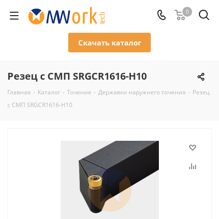
0
Скачать каталог
Резец с СМП SRGCR1616-H10
Главная
-
Каталог
-
Точение
-
Державки наружнего точения
-
Резец
с СМП SRGCR1616-H10